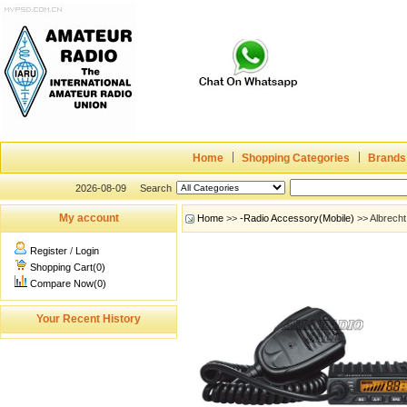
Home
Shopping Categories
Brands
2026-08-09
Search
My account
Home
>>
-Radio Accessory(Mobile)
>> Albrecht
Register
/
Login
Shopping Cart(0)
Compare Now(0)
Your Recent History