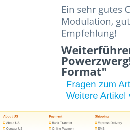
Ein sehr gutes
Modulation, gut
Empfehlung!
Weiterführen
Powerzwerg!
Format"
Fragen zum Art
Weitere Artikel
About US
Payment
Shipping
About US
Bank Transfer
Express Delivery
Contact US
Online Payment
EMS