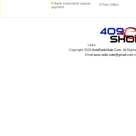
Bank transceiver paypal
Post Office
payment
Links:
Copyright 2026
AsiaRadioSale.Com
. All Ri
Email:
asia.radio.sale@gmail.com
c