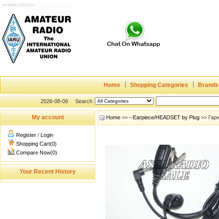
Home
Shopping Categories
Brands
2026-08-09
Search
My account
Home
>>
--Earpiece/HEADSET by Plug
>> Гар
Register
/
Login
Shopping Cart(0)
Compare Now(0)
Your Recent History