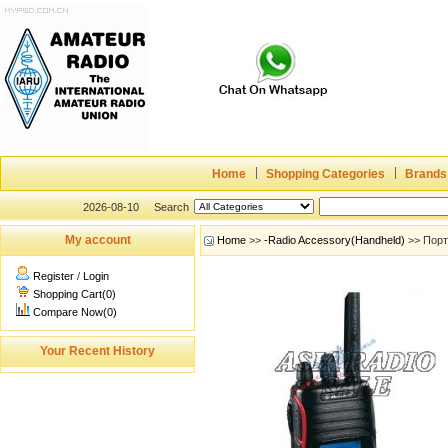
Home
Shopping Categories
Brands
2026-08-10
Search
My account
Home
>>
-Radio Accessory(Handheld)
>> Порт
Register
/
Login
Shopping Cart(0)
Compare Now(0)
Your Recent History